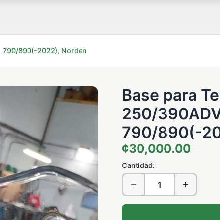
, 790/890(-2022), Norden
Base para T
250/390ADV
790/890(-20
¢30,000.00
Cantidad: