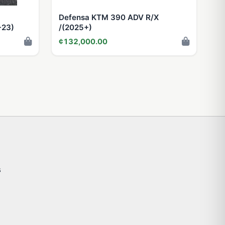
Defensa KTM 390 ADV R/X
-23)
/(2025+)
¢132,000.00
s